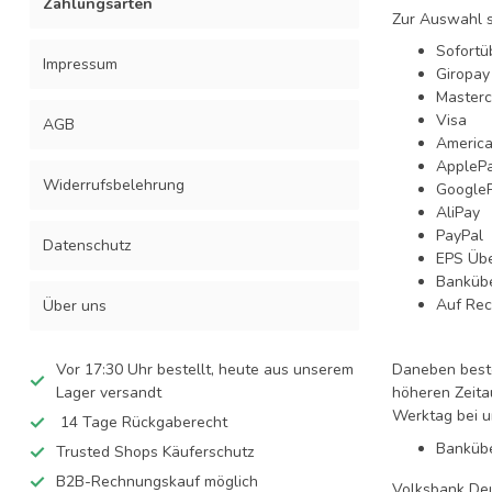
Zahlungsarten
Zur Auswahl s
Sofortü
Impressum
Giropay
Masterc
Visa
AGB
America
AppleP
Widerrufsbelehrung
Google
AliPay
PayPal
Datenschutz
EPS Übe
Banküb
Auf Rec
Über uns
Vor 17:30 Uhr bestellt, heute aus unserem
Daneben beste
Lager versandt
höheren Zeita
Werktag bei u
14 Tage Rückgaberecht
Bankübe
Trusted Shops Käuferschutz
B2B-Rechnungskauf möglich
Volksbank De