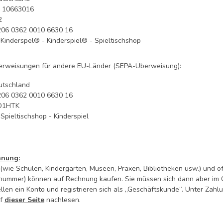
 10663016
2
206 0362 0010 6630 16
 Kinderspel® - Kinderspiel® - Spieltischshop
rweisungen für andere EU-Länder (SEPA-Überweisung):
utschland
206 0362 0010 6630 16
D1HTK
Spieltischshop - Kinderspiel
hnung:
 (wie Schulen, Kindergärten, Museen, Praxen, Bibliotheken usw.) und
ummer) können auf Rechnung kaufen. Sie müssen sich dann aber im Ch
ellen ein Konto und registrieren sich als „Geschäftskunde“. Unter Za
uf
dieser Seite
nachlesen.