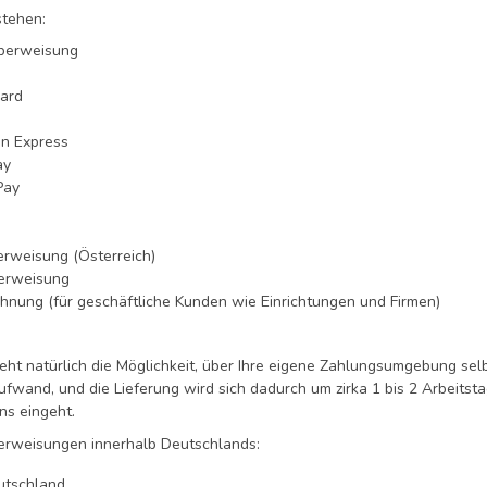
tehen:
berweisung
ard
n Express
ay
Pay
rweisung (Österreich)
erweisung
hnung (für geschäftliche Kunden wie Einrichtungen und Firmen)
ht natürlich die Möglichkeit, über Ihre eigene Zahlungsumgebung sel
ufwand, und die Lieferung wird sich dadurch um zirka 1 bis 2 Arbeits
ns eingeht.
rweisungen innerhalb Deutschlands:
utschland