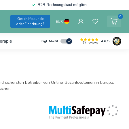
B2B-Rechnungskauf möglich
0
Geschäftskunde
EUR
oder Einrichtung?
erapie
4.6
/5
zzgl. MwSt.
74
reviews
nd sichersten Betreiber von Online-Bezahlsystemen in Europa.
icher.