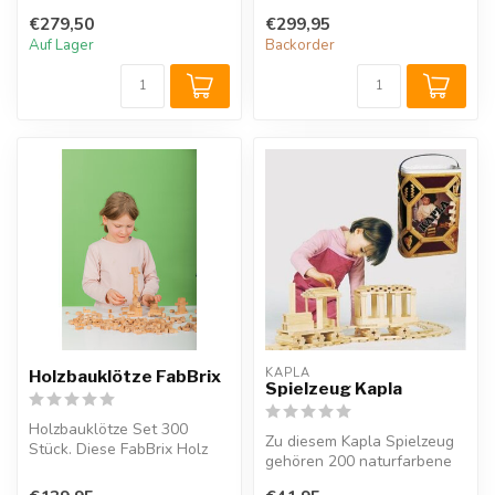
Bauplatten ...
Schaumstoff ist schon für
€279,50
€299,95
die Klei...
Auf Lager
Backorder
KAPLA
Holzbauklötze FabBrix
Spielzeug Kapla
Holzbauklötze Set 300
Zu diesem Kapla Spielzeug
Stück. Diese FabBrix Holz
gehören 200 naturfarbene
Klemmbausteine sind
Kapla Bauklöze und ein
biologisch a...