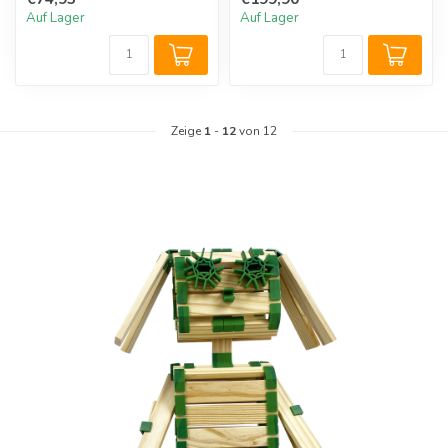
die ...
Auf Lager
Auf Lager
Zeige
1
-
12
von 12