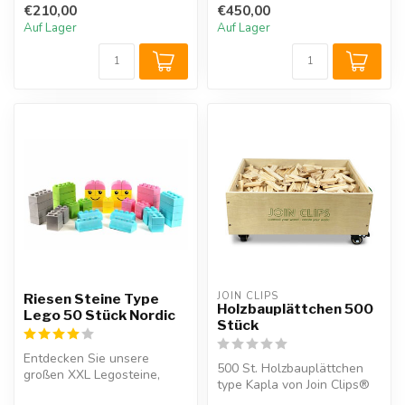
€210,00
€450,00
Gummi-Schaum...
Auf Lager
Auf Lager
JOIN CLIPS
Riesen Steine Type
Holzbauplättchen 500
Lego 50 Stück Nordic
Stück
Entdecken Sie unsere
500 St. Holzbauplättchen
großen XXL Legosteine,
type Kapla von Join Clips®
weiche Bausteine, die
für kreatives Spielen.