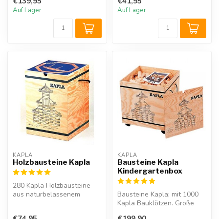
€139,95
€41,95
Kapla ...
Auf Lager
Auf Lager
KAPLA
KAPLA
Holzbausteine Kapla
Bausteine Kapla
Kindergartenbox
280 Kapla Holzbausteine
aus naturbelassenem
Bausteine Kapla; mit 1000
erstklassigem Holz.Es gibt
Kapla Bauklötzen. Große
es kaum n...
Kapla Kindergartenbox für
€74,95
€199,90