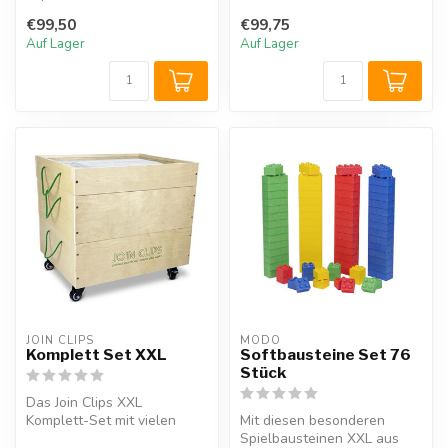
hochwertige Ergänzungsset
€99,50
€99,75
mit Räd...
Auf Lager
Auf Lager
JOIN CLIPS
MODO
Komplett Set XXL
Softbausteine Set 76
Stück
Das Join Clips XXL
Komplett-Set mit vielen
Mit diesen besonderen
Verbindungsclips, Rädern,
Spielbausteinen XXL aus