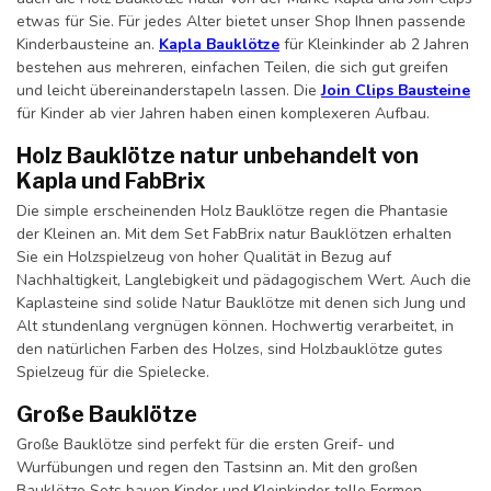
etwas für Sie. Für jedes Alter bietet unser Shop Ihnen passende
Kinderbausteine an.
Kapla Bauklötze
für Kleinkinder ab 2 Jahren
bestehen aus mehreren, einfachen Teilen, die sich gut greifen
und leicht übereinanderstapeln lassen. Die
Join Clips Bausteine
für Kinder ab vier Jahren haben einen komplexeren Aufbau.
Holz Bauklötze natur unbehandelt von
Kapla und FabBrix
Die simple erscheinenden Holz Bauklötze regen die Phantasie
der Kleinen an. Mit dem Set FabBrix natur Bauklötzen erhalten
Sie ein Holzspielzeug von hoher Qualität in Bezug auf
Nachhaltigkeit, Langlebigkeit und pädagogischem Wert. Auch die
Kaplasteine sind solide Natur Bauklötze mit denen sich Jung und
Alt stundenlang vergnügen können. Hochwertig verarbeitet, in
den natürlichen Farben des Holzes, sind Holzbauklötze gutes
Spielzeug für die Spielecke.
Große Bauklötze
Große Bauklötze sind perfekt für die ersten Greif- und
Wurfübungen und regen den Tastsinn an. Mit den großen
Bauklötze Sets bauen Kinder und Kleinkinder tolle Formen