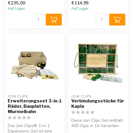
kreatives Baue...
€235,00
€114,95
Genia...
Auf Lager
Auf Lager
JOIN CLIPS
JOIN CLIPS
Erweiterungsset 3-in-1
Verbindungsstücke für
Räder, Bauplatten,
Kapla
Murmelbahn
Diese Join Clips Set enthält
Das Join Clips® 3-in-1
400 Clips in 15 Varianten
Expansions-Set ist eine
und 80 Holzplättchen, ide...