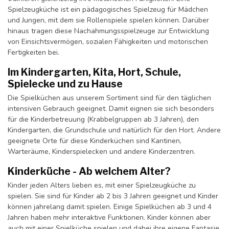
Spielzeugküche ist ein pädagogisches Spielzeug für Mädchen
und Jungen, mit dem sie Rollenspiele spielen können. Darüber
hinaus tragen diese Nachahmungsspielzeuge zur Entwicklung
von Einsichtsvermögen, sozialen Fähigkeiten und motorischen
Fertigkeiten bei.
Im Kindergarten, Kita, Hort, Schule,
Spielecke und zu Hause
Die Spielküchen aus unserem Sortiment sind für den täglichen
intensiven Gebrauch geeignet. Damit eignen sie sich besonders
für die Kinderbetreuung (Krabbelgruppen ab 3 Jahren), den
Kindergarten, die Grundschule und natürlich für den Hort. Andere
geeignete Orte für diese Kinderküchen sind Kantinen,
Warteräume, Kinderspielecken und andere Kinderzentren.
Kinderküche - Ab welchem Alter?
Kinder jeden Alters lieben es, mit einer Spielzeugküche zu
spielen. Sie sind für Kinder ab 2 bis 3 Jahren geeignet und Kinder
können jahrelang damit spielen. Einige Spielküchen ab 3 und 4
Jahren haben mehr interaktive Funktionen. Kinder können aber
auch mit einer Spielküche spielen und dabei ihre eigene Fantasie