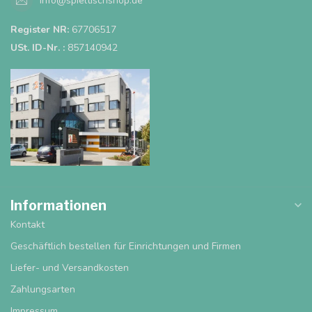
info@spieltischshop.de
Register NR:
67706517
USt. ID-Nr. :
857140942
Informationen
Kontakt
Geschäftlich bestellen für Einrichtungen und Firmen
Liefer- und Versandkosten
Zahlungsarten
Impressum