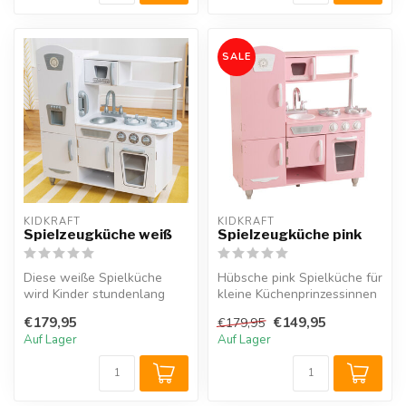
SALE
KIDKRAFT
KIDKRAFT
Spielzeugküche weiß
Spielzeugküche pink
Diese weiße Spielküche
Hübsche pink Spielküche für
wird Kinder stundenlang
kleine Küchenprinzessinnen
beschäftigen. Diese design
und Prinzen! Schöne retro...
€179,95
€149,95
€179,95
Kinde...
Auf Lager
Auf Lager