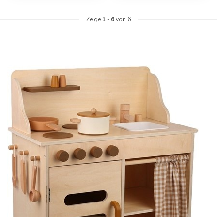
Zeige
1
-
6
von 6