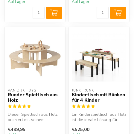
Auf Lager
Auf Lager
VAN DIJK TOYS
JUNKTRUNK 
Runder Spieltisch aus
Kindertisch mit Bänken
Holz
für 4 Kinder
Dieser Spieltisch aus Holz
Ein Kinderspieltisch aus Holz
animiert mit seinem
ist die ideale Lösung für
hübschen Aussehen zum
kreatives Spielen, Malen...
€499,95
€525,00
gemeinsamen...