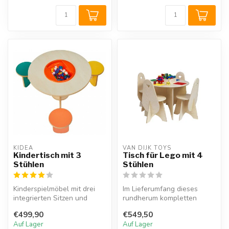
KIDEA
VAN DIJK TOYS
Kindertisch mit 3
Tisch für Lego mit 4
Stühlen
Stühlen
Kinderspielmöbel mit drei
Im Lieferumfang dieses
integrierten Sitzen und
rundherum kompletten
einem Aufbewahrungsfach
Tisches sind vier zugehörige
€499,90
€549,50
für Sp...
Stühle,...
Auf Lager
Auf Lager