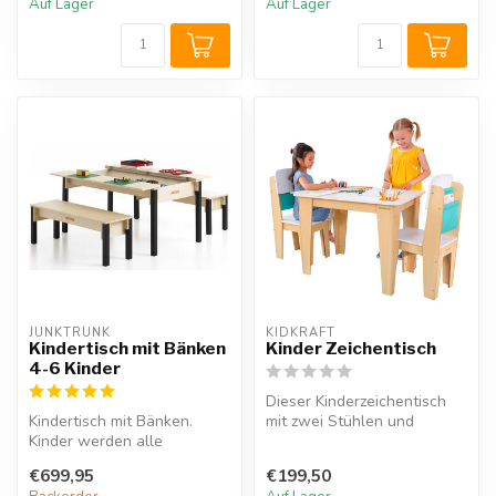
Auf Lager
Auf Lager
JUNKTRUNK 
KIDKRAFT
Kindertisch mit Bänken
Kinder Zeichentisch
4-6 Kinder
Dieser Kinderzeichentisch
Kindertisch mit Bänken.
mit zwei Stühlen und
Kinder werden alle
praktischen
bestimmt einen Platz finden
Aufbewahrungsfächern ...
€699,95
€199,50
an diesem...