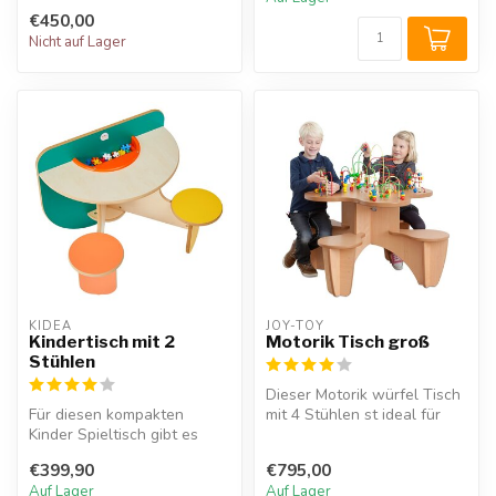
€450,00
Nicht auf Lager
KIDEA
JOY-TOY
Kindertisch mit 2
Motorik Tisch groß
Stühlen
Dieser Motorik würfel Tisch
Für diesen kompakten
mit 4 Stühlen st ideal für
Kinder Spieltisch gibt es
jede Spielecke. Das Perle...
immer einen freien Platz. Die
€399,90
€795,00
Stü...
Auf Lager
Auf Lager