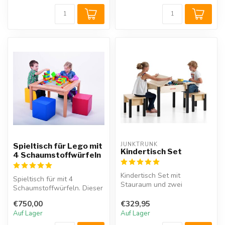
JUNKTRUNK 
Spieltisch für Lego mit
Kindertisch Set
4 Schaumstoffwürfeln
Kindertisch Set mit
Spieltisch für mit 4
Stauraum und zwei
Schaumstoffwürfeln. Dieser
Hockern. Diese
Bautisch wurde speziell zum
Kindersitzgruppe aus Holz ...
€750,00
€329,95
Eins...
Auf Lager
Auf Lager