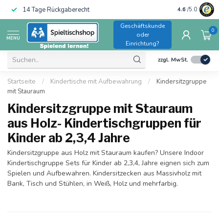
14 Tage Rückgaberecht
Trusted Shops
4.6
/5.0
Geschäftskunde
0
oder
MENU
Einrichtung?
zzgl. MwSt.
Startseite
/
Kindertische mit Aufbewahrung
/
Kindersitzgruppe
mit Stauraum
Kindersitzgruppe mit Stauraum
aus Holz- Kindertischgruppen für
Kinder ab 2,3,4 Jahre
Kindersitzgruppe aus Holz mit Stauraum kaufen? Unsere Indoor
Kindertischgruppe Sets für Kinder ab 2,3,4, Jahre eignen sich zum
Spielen und Aufbewahren. Kindersitzecken aus Massivholz mit
Bank, Tisch und Stühlen, in Weiß, Holz und mehrfarbig.