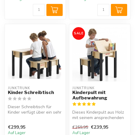
SALE
JUNKTRUNK 
JUNKTRUNK 
Kinder Schreibtisch
Kinderpult mit
Aufbewahrung
Dieser Schreibtisch für
Kinder verfügt über ein sehr
Dieses Kinderpult aus Holz
praktisches Ablagefach.
mit seinem ansprechenden
All...
Design verfügt über ein
€299,95
€239,95
€259,95
Abla...
Auf Lager
Auf Lager