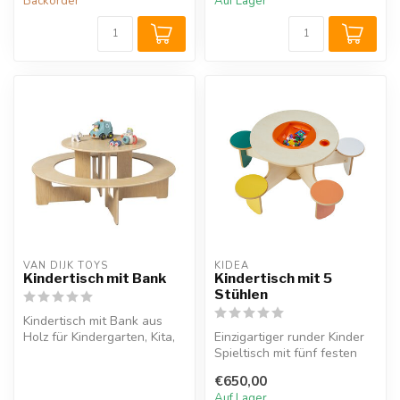
Backorder
Auf Lager
VAN DIJK TOYS
KIDEA
Kindertisch mit Bank
Kindertisch mit 5
Stühlen
Kindertisch mit Bank aus
Holz für Kindergarten, Kita,
Einzigartiger runder Kinder
Wartezimmer und
Spieltisch mit fünf festen
öffentlich...
Stühlen und einem
€650,00
Aufbewa...
Auf Lager