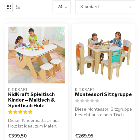
KIDKRAFT
KIDKRAFT
KidKraft Spieltisch
Montessori Sitzgruppe
Kinder – Maltisch &
Spieltisch Holz
Diese Montessori Sitzgruppe
besteht aus einem Tisch
Dieser Kindermaltisch aus
und vier Stühlen, die
Holz ist ideal zum Malen,
spezie...
Basteln und Spielen. Aber
€399,50
€269,95
au...