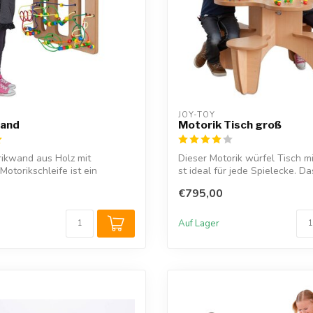
JOY-TOY
and
Motorik Tisch groß
rikwand aus Holz mit
Dieser Motorik würfel Tisch m
 Motorikschleife ist ein
st ideal für jede Spielecke. Das
s...
€795,00
Auf Lager