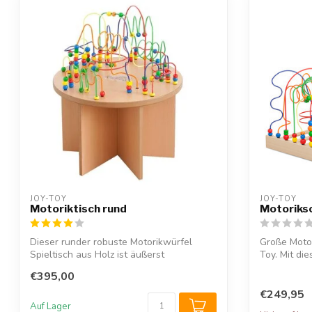
JOY-TOY
JOY-TOY
Motoriktisch rund
Motoriksc
Dieser runder robuste Motorikwürfel
Große Motor
Spieltisch aus Holz ist äußerst
Toy. Mit die
kinderfreund...
€395,00
€249,95
Auf Lager