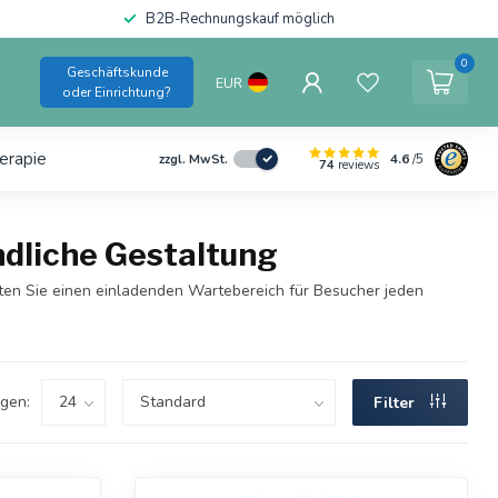
B2B-Rechnungskauf möglich
0
Geschäftskunde
EUR
oder Einrichtung?
erapie
4.6
/5
zzgl. MwSt.
74
reviews
ndliche Gestaltung
lten Sie einen einladenden Wartebereich für Besucher jeden
gen:
Filter