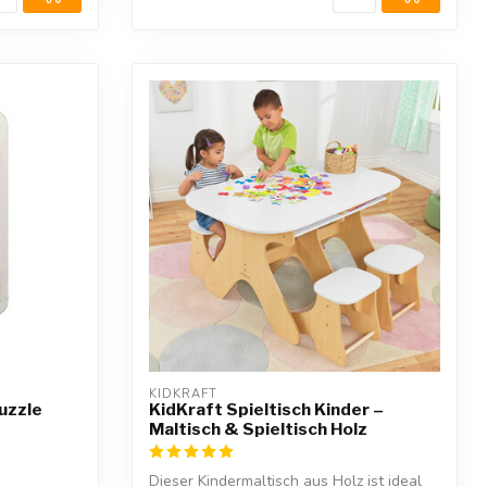
KIDKRAFT
uzzle
KidKraft Spieltisch Kinder –
Maltisch & Spieltisch Holz
Dieser Kindermaltisch aus Holz ist ideal