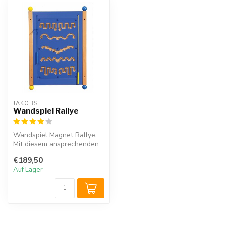
JAKOBS
Wandspiel Rallye
Wandspiel Magnet Rallye.
Mit diesem ansprechenden
und besonders soliden
€189,50
Magnet W...
Auf Lager