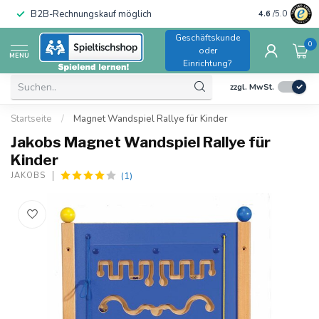
B2B-Rechnungskauf möglich
4.6
/5.0
Geschäftskunde
0
oder
MENU
Einrichtung?
zzgl. MwSt.
Startseite
/
Magnet Wandspiel Rallye für Kinder
Jakobs Magnet Wandspiel Rallye für
Kinder
(1)
JAKOBS