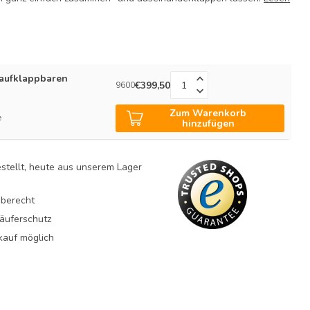
 aufklappbaren
€399,50
9600
Zum Warenkorb
e
hinzufügen
estellt, heute aus unserem Lager
berecht
äuferschutz
auf möglich