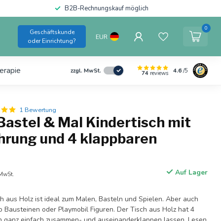
B2B-Rechnungskauf möglich
0
Geschäftskunde
EUR
oder Einrichtung?
erapie
4.6
/5
zzgl. MwSt.
74
reviews
1 Bewertung
Bastel & Mal Kindertisch mit
rung und 4 klappbaren
Auf Lager
 MwSt.
h aus Holz ist ideal zum Malen, Basteln und Spielen. Aber auch
o Bausteinen oder Playmobil Figuren. Der Tisch aus Holz hat 4
ich ganz einfach zusammen- und auseinanderklappen lassen.
Lesen