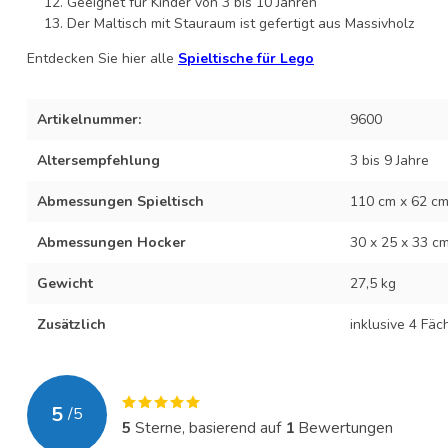
Geeignet für Kinder von 3 bis 10 Jahren
Der Maltisch mit Stauraum ist gefertigt aus Massivholz
Entdecken Sie hier alle
Spieltische für Lego
Artikelnummer:
9600
Altersempfehlung
3 bis 9 Jahre
Abmessungen Spieltisch
110 cm x 62 cm
Abmessungen Hocker
30 x 25 x 33 cm
Gewicht
27,5 kg
Zusätzlich
inklusive 4 Fäc
5
/
5
5
Sterne, basierend auf
1
Bewertungen