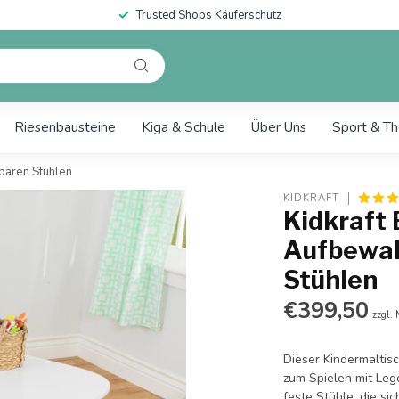
Trusted Shops Käuferschutz
Riesenbausteine
Kiga & Schule
Über Uns
Sport & Th
baren Stühlen
KIDKRAFT
Kidkraft 
Aufbewah
Stühlen
€399,50
zzgl.
Dieser Kindermaltisc
zum Spielen mit Leg
feste Stühle, die s