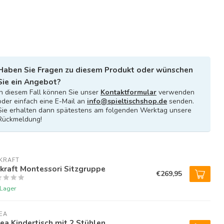
Haben Sie Fragen zu diesem Produkt oder wünschen
Sie ein Angebot?
In diesem Fall können Sie unser
Kontaktformular
verwenden
oder einfach eine E-Mail an
info@spieltischshop.de
senden.
Sie erhalten dann spätestens am folgenden Werktag unsere
Rückmeldung!
KRAFT
kraft Montessori Sitzgruppe
€269,95
 Lager
EA
ea Kindertisch mit 2 Stühlen