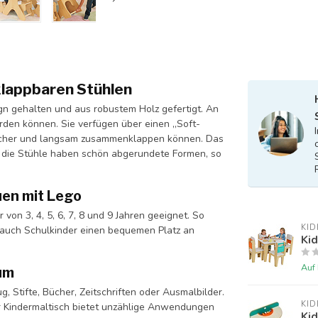
klappbaren Stühlen
gn gehalten und aus robustem Holz gefertigt. An
rden können. Sie verfügen über einen „Soft-
 sicher und langsam zusammenklappen können. Das
h die Stühle haben schön abgerundete Formen, so
uen mit Lego
 von 3, 4, 5, 6, 7, 8 und 9 Jahren geeignet. So
KID
ls auch Schulkinder einen bequemen Platz an
Kid
Auf
um
, Stifte, Bücher, Zeitschriften oder Ausmalbilder.
KID
ser Kindermaltisch bietet unzählige Anwendungen
Kid