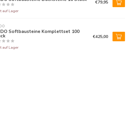
€79,95
t auf Lager
DO
DO Softbausteine Komplettset 100
ück
€425,00
t auf Lager