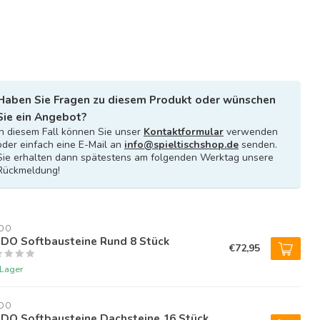
Haben Sie Fragen zu diesem Produkt oder wünschen
Sie ein Angebot?
In diesem Fall können Sie unser
Kontaktformular
verwenden
oder einfach eine E-Mail an
info@spieltischshop.de
senden.
Sie erhalten dann spätestens am folgenden Werktag unsere
Rückmeldung!
DO
DO Softbausteine Rund 8 Stück
€72,95
 Lager
DO
DO Softbausteine Dachsteine 16 Stück