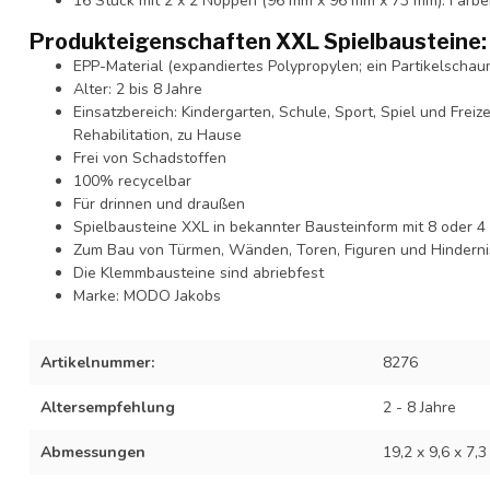
16 Stück mit 2 x 2 Noppen (96 mm x 96 mm x 73 mm). Farben:
Produkteigenschaften XXL Spielbausteine:
EPP-Material (expandiertes Polypropylen; ein Partikelschau
Alter: 2 bis 8 Jahre
Einsatzbereich: Kindergarten, Schule, Sport, Spiel und Freiz
Rehabilitation, zu Hause
Frei von Schadstoffen
100% recycelbar
Für drinnen und draußen
Spielbausteine XXL in bekannter Bausteinform mit 8 oder 
Zum Bau von Türmen, Wänden, Toren, Figuren und Hinderni
Die Klemmbausteine sind abriebfest
Marke: MODO Jakobs
Artikelnummer:
8276
Altersempfehlung
2 - 8 Jahre
Abmessungen
19,2 x 9,6 x 7,