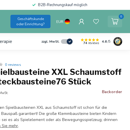
B2B-Rechnungskauf möglich
0
Geschäftskunde
EUR
oder Einrichtung?
erapie
4.6
/5
zzgl. MwSt.
74
reviews
0 reviews
elbausteine XXL Schaumstoff
Steckbausteine76 Stück
Backorder
 MwSt.
en Spielbausteinen XXL aus Schaumstoff ist schon für die
e Bauspaß garantiert! Die große Klemmbausteine bieten Kindern
 - sei es als Spielelement oder als Bewegungsspielzeug; drinnen
 Sie mehr
.