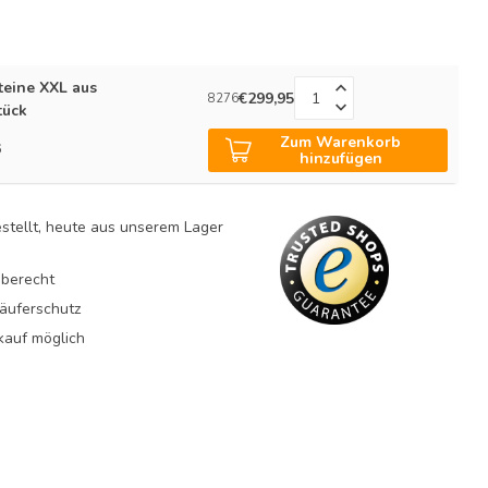
eine XXL aus
€299,95
8276
tück
Zum Warenkorb
6
hinzufügen
estellt, heute aus unserem Lager
berecht
äuferschutz
auf möglich