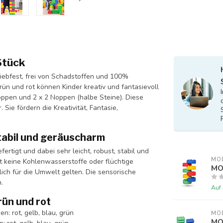
Stück
riebfest, frei von Schadstoffen und 100%
grün und rot können Kinder kreativ und fantasievoll
oppen und 2 x 2 Noppen (halbe Steine). Diese
ie fördern die Kreativität, Fantasie,
tabil und geräuscharm
ertigt und dabei sehr leicht, robust, stabil und
MO
t keine Kohlenwasserstoffe oder flüchtige
MO
ich für die Umwelt gelten. Die sensorische
.
Auf
grün und rot
: rot, gelb, blau, grün
MO
MO