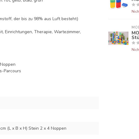
 rot, gelb, blau, grün
Nich
mstoff, der bis zu 98% aus Luft besteht)
MO
eit, Einrichtungen, Therapie, Wartezimmer,
MO
St
Nich
4 Noppen
s-Parcours
3 cm (L x B x H) Stein 2 x 4 Noppen