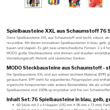
Spielbausteine XXL aus Schaumstoff 76 
Diese Spielbausteine XXL aus Schaumstoff sind leicht, robust, ab
recycelbar. Mit diesen innovativen Spielbausteinen in blau, gelb, 
bauen und stapeln. Es gibt zwei unterschiedliche Formen: 2 x 4 N
MODO große Steckbausteine sind drinnen und draußen einsetzbar. S
Vorstellungskraft, Motorik und räumliches Denken.
MODO Steckbausteine aus Schaumstoff - s
Die Spielbausteine XXL sind aus extrem leichtem Material (EPP) gef
geräuscharm. EPP steht für expandiertes Polypropylen und enthäl
organische Komponenten oder andere Bestandteile, die als schädl
Spielbausteine sind 100%-ig recyclebar und frei von Schadstoffen
Inhalt Set: 76 Spielbausteine in blau, gelb, 
60 Stück mit 2 x 4 Noppen (192 mm X 96 mm x 73 mm). Farben