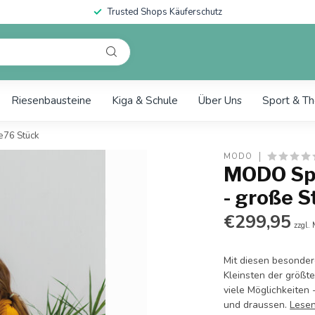
Trusted Shops Käuferschutz
Riesenbausteine
Kiga & Schule
Über Uns
Sport & Th
e76 Stück
MODO
MODO Spi
- große 
€299,95
zzgl.
Mit diesen besonder
Kleinsten der größt
viele Möglichkeiten
und draussen.
Lesen