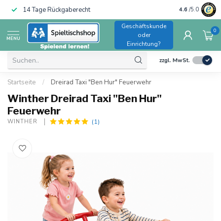
14 Tage Rückgaberecht
Trusted Shops
4.6
/5.0
Geschäftskunde
0
oder
MENU
Einrichtung?
zzgl. MwSt.
Startseite
/
Dreirad Taxi "Ben Hur" Feuerwehr
Winther Dreirad Taxi "Ben Hur"
Feuerwehr
(1)
WINTHER 