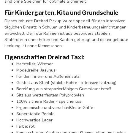
sind ohne Speichen für optimale Sicherheit.
Für Kindergarten, Kita und Grundschule
Dieses robuste Dreirad Pickup wurde speziell für den intensiven
täglichen Einsatz in Schulen und Kinderbetreuungseinrichtungen
entwickelt. Der rote Rahmen ist aus besonders stabilen
Stahlrohren ohne Ecken und Kanten gefertigt und die eingebaute
Lenkung ist ohne Klemmzonen.
Eigenschaften Dreirad Taxi:
Hersteller: Winther
Modellreihe: Jaalinus
Für den Innen- und Außeneinsatz
Gestell aus Stahl (stabile Rohre - intensive Nutzung)
Bereifung aus strapazierfähigem Gummikunststoff
Sitz aus wetterfestem Polypropylen
100% sichere Räder - speichenlos
Ergonomische und verschleißfeste Griffe
Superstabile Pedale
Hochwertige Lager
Farbe: rot
Keine scharfen Kanten und keine Klemmstellen am Lenker