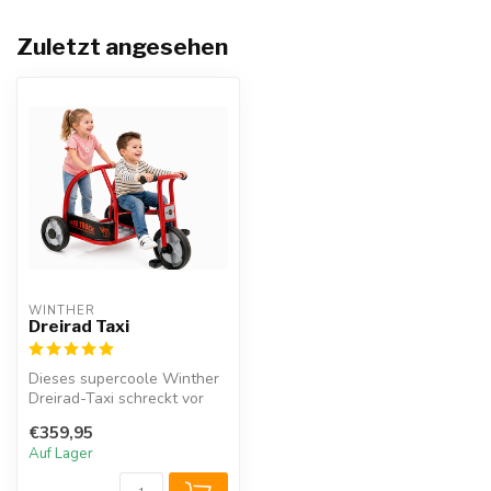
Zuletzt angesehen
WINTHER 
Dreirad Taxi
Dieses supercoole Winther
Dreirad-Taxi schreckt vor
keiner Herausforderung
€359,95
zurüc...
Auf Lager