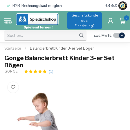
B2B-Rechnungskauf möglich
4.6
/5.0
Geschäftskunde
0
oder
MENU
Einrichtung?
zzgl. MwSt.
Startseite
/
Balancierbrett Kinder 3-er Set Bögen
Gonge Balancierbrett Kinder 3-er Set
Bögen
(1)
GONGE