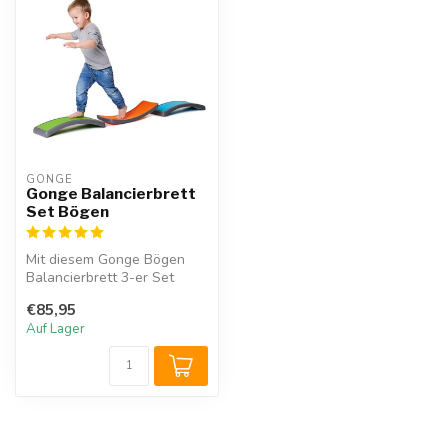
GONGE
Gonge Balancierbrett
Set Bögen
Mit diesem Gonge Bögen
Balancierbrett 3-er Set
bringen Sie Kinder in
€85,95
Bewegung! D...
Auf Lager