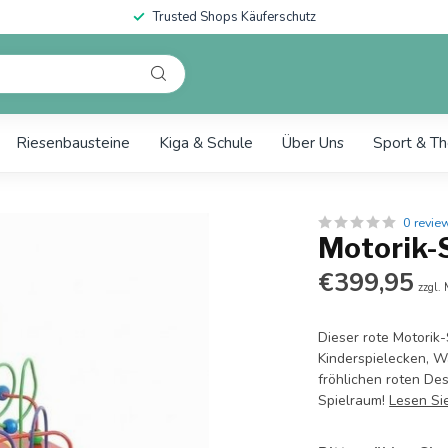
Trusted Shops Käuferschutz
Riesenbausteine
Kiga & Schule
Über Uns
Sport & Th
0 revie
Motorik-S
€399,95
zzgl.
Dieser rote Motorik-
Kinderspielecken, W
fröhlichen roten Des
Spielraum!
Lesen Si