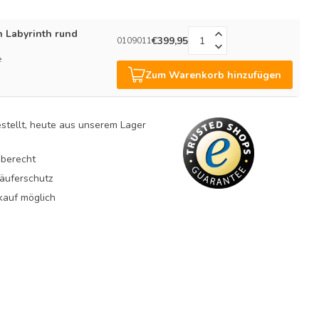
h Labyrinth rund
€399,95
0109011
e
Zum Warenkorb hinzufügen
estellt, heute aus unserem Lager
berecht
äuferschutz
auf möglich