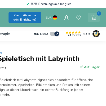
B2B-Rechnungskauf möglich
0
Geschäftskunde
EUR
oder Einrichtung?
erapie
4.6
/5
zzgl. MwSt.
74
reviews
ws
pieletisch mit Labyrinth
Auf Lager
 MwSt.
Spieletisch mit Labyrinth eignet sich besonders für öffentliche
artezimmer, Apotheken, Bibliotheken und Praxen. Mit seinem
ign ist dieser Motoriktisch ein echter Blickfang in jedem
e mehr
.