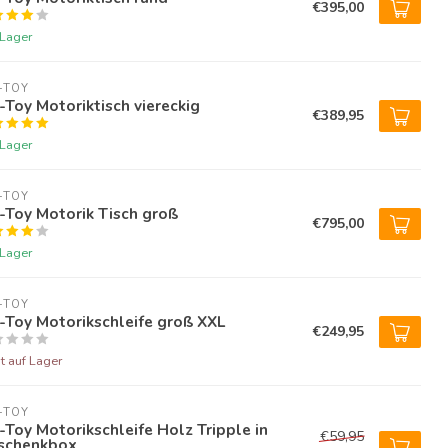
€395,00
 Lager
-TOY
-Toy Motoriktisch viereckig
€389,95
 Lager
-TOY
-Toy Motorik Tisch groß
€795,00
 Lager
-TOY
-Toy Motorikschleife groß XXL
€249,95
t auf Lager
-TOY
-Toy Motorikschleife Holz Tripple in
€59,95
schenkbox