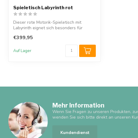
Spieletisch Labyrinth rot
Dieser rote Motorik-Spieletisch mit
Labyrinth eignet sich besonders für
öffentli...
€399,95
Auf Lager
Mehr Information
Wenn Sie Fragen zu unseren Produkten, zu
wenden Sie sich bitte direkt an unseren Ku
Kundendienst