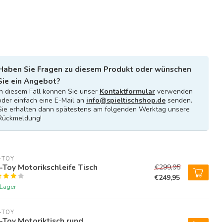
Haben Sie Fragen zu diesem Produkt oder wünschen
Sie ein Angebot?
In diesem Fall können Sie unser
Kontaktformular
verwenden
oder einfach eine E-Mail an
info@spieltischshop.de
senden.
Sie erhalten dann spätestens am folgenden Werktag unsere
Rückmeldung!
-TOY
-Toy Motorikschleife Tisch
€299,95
€249,95
 Lager
-TOY
-Toy Motoriktisch rund