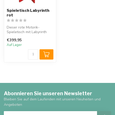
Spieletisch Labyrinth
rot
Dieser rote Motorik-
Spieletisch mit Labyrinth
eignet sich besonders für
€399,95
öffentli...
Auf Lager
Abonnieren Sie unseren Newsletter
Bleiben Sie auf dem Laufenden mit unseren Neuheiten und
Angeboten