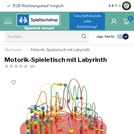
B2B-Rechnungskauf möglich
4.6
/5.0
Geschäftskunde
0
oder
MENU
Einrichtung?
zzgl. MwSt.
Startseite
/
Motorik-Spieletisch mit Labyrinth
Motorik-Spieletisch mit Labyrinth
(0)