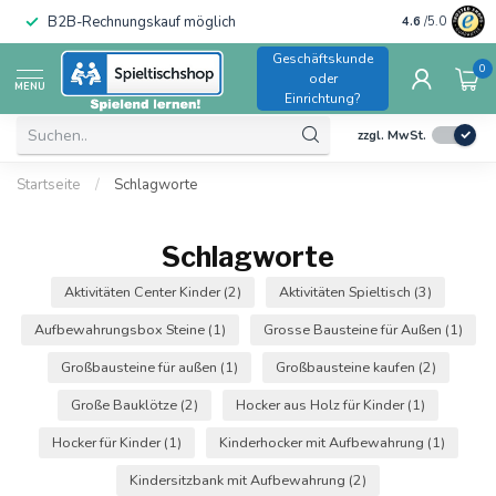
B2B-Rechnungskauf möglich
4.6
/5.0
Geschäftskunde
0
oder
MENU
Einrichtung?
zzgl. MwSt.
Startseite
/
Schlagworte
Schlagworte
Aktivitäten Center Kinder
(2)
Aktivitäten Spieltisch
(3)
Aufbewahrungsbox Steine
(1)
Grosse Bausteine für Außen
(1)
Großbausteine für außen
(1)
Großbausteine kaufen
(2)
Große Bauklötze
(2)
Hocker aus Holz für Kinder
(1)
Hocker für Kinder
(1)
Kinderhocker mit Aufbewahrung
(1)
Kindersitzbank mit Aufbewahrung
(2)