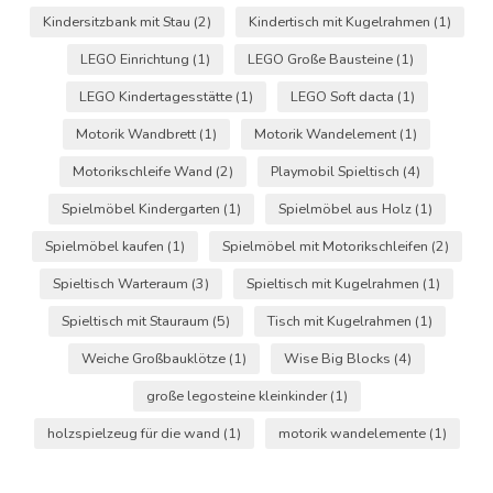
Kindersitzbank mit Stau
(2)
Kindertisch mit Kugelrahmen
(1)
LEGO Einrichtung
(1)
LEGO Große Bausteine
(1)
LEGO Kindertagesstätte
(1)
LEGO Soft dacta
(1)
Motorik Wandbrett
(1)
Motorik Wandelement
(1)
Motorikschleife Wand
(2)
Playmobil Spieltisch
(4)
Spielmöbel Kindergarten
(1)
Spielmöbel aus Holz
(1)
Spielmöbel kaufen
(1)
Spielmöbel mit Motorikschleifen
(2)
Spieltisch Warteraum
(3)
Spieltisch mit Kugelrahmen
(1)
Spieltisch mit Stauraum
(5)
Tisch mit Kugelrahmen
(1)
Weiche Großbauklötze
(1)
Wise Big Blocks
(4)
große legosteine kleinkinder
(1)
holzspielzeug für die wand
(1)
motorik wandelemente
(1)