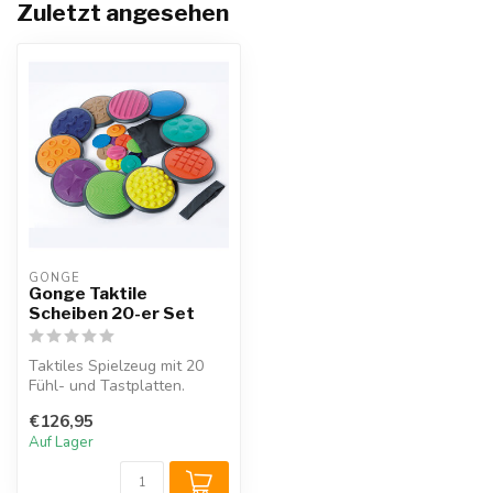
Zuletzt angesehen
GONGE
Gonge Taktile
Scheiben 20-er Set
Taktiles Spielzeug mit 20
Fühl- und Tastplatten.
Komplett-Set mit 10
€126,95
unterschie...
Auf Lager