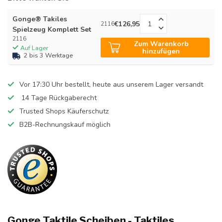
Gonge® Takiles
€126,95
2116
Spielzeug Komplett Set
2116
Zum Warenkorb
Auf Lager
hinzufügen
2 bis 3 Werktage
Vor 17:30 Uhr bestellt, heute aus unserem Lager versandt
14 Tage Rückgaberecht
Trusted Shops Käuferschutz
B2B-Rechnungskauf möglich
Gonge Taktile Scheiben - Taktiles