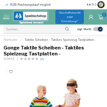
B2B-Rechnungskauf möglich
4.6
/5.0
Geschäftskunde
0
oder
MENU
Einrichtung?
zzgl. MwSt.
Startseite
/
Taktile Scheiben - Taktiles Spielzeug Tastplatten -
Gonge Taktile Scheiben - Taktiles
Spielzeug Tastplatten -
(0)
GONGE