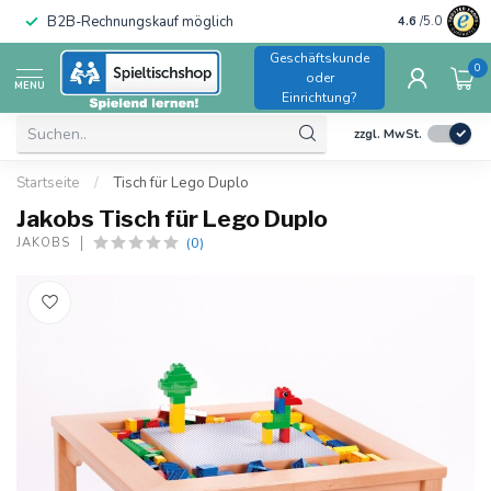
B2B-Rechnungskauf möglich
4.6
/5.0
Geschäftskunde
0
oder
MENU
Einrichtung?
zzgl. MwSt.
Startseite
/
Tisch für Lego Duplo
Jakobs Tisch für Lego Duplo
(0)
JAKOBS