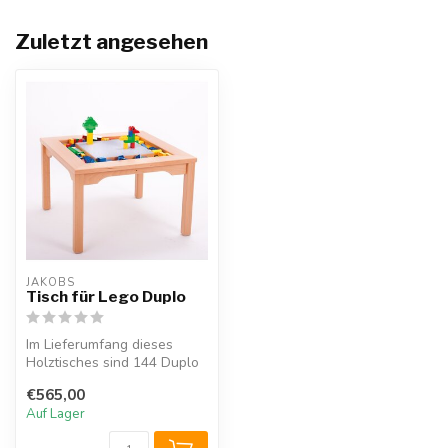
Zuletzt angesehen
JAKOBS
Tisch für Lego Duplo
Im Lieferumfang dieses
Holztisches sind 144 Duplo
Bausteine enthalten. Die
€565,00
große...
Auf Lager