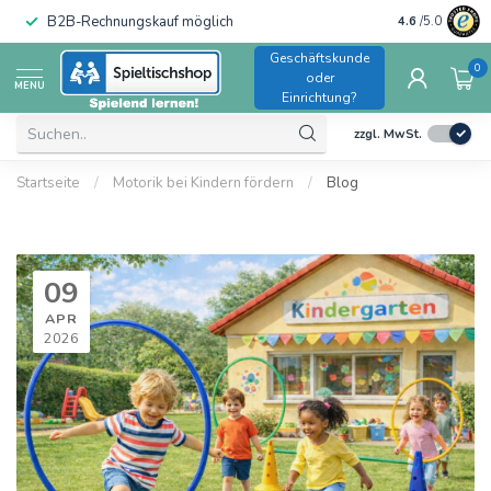
B2B-Rechnungskauf möglich
4.6
/5.0
Geschäftskunde
0
oder
MENU
Einrichtung?
zzgl. MwSt.
Startseite
/
Motorik bei Kindern fördern
/
Blog
09
APR
2026