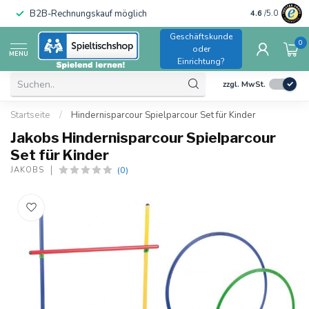
B2B-Rechnungskauf möglich
4.6
/5.0
Geschäftskunde
0
oder
MENU
Einrichtung?
zzgl. MwSt.
Startseite
/
Hindernisparcour Spielparcour Set für Kinder
Jakobs Hindernisparcour Spielparcour
Set für Kinder
(0)
JAKOBS