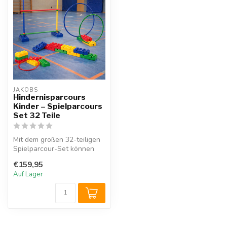
JAKOBS
Hindernisparcours
Kinder – Spielparcours
Set 32 Teile
Mit dem großen 32-teiligen
Spielparcour-Set können
Kinder selbstständig immer
€159,95
wi...
Auf Lager