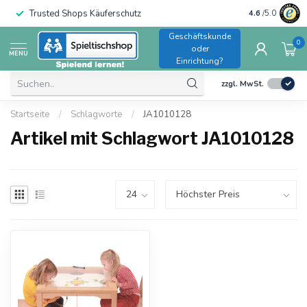
Trusted Shops Käuferschutz
B2B-Rechnung
4.6
/5.0
Geschäftskunde
0
oder
MENU
Einrichtung?
zzgl. MwSt.
Startseite
/
Schlagworte
/
JA1010128
Artikel mit Schlagwort JA1010128