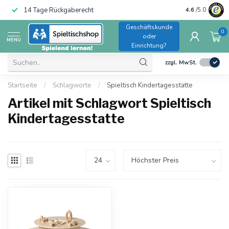
14 Tage Rückgaberecht
Trusted Shops
4.6
/5.0
Geschäftskunde
0
oder
MENU
Einrichtung?
zzgl. MwSt.
Startseite
/
Schlagworte
/
Spieltisch Kindertagesstatte
Artikel mit Schlagwort Spieltisch
Kindertagesstatte