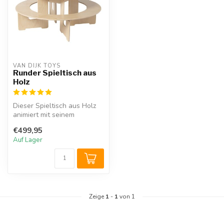
VAN DIJK TOYS
Runder Spieltisch aus
Holz
Dieser Spieltisch aus Holz
animiert mit seinem
hübschen Aussehen zum
€499,95
gemeinsamen...
Auf Lager
Zeige
1
-
1
von 1